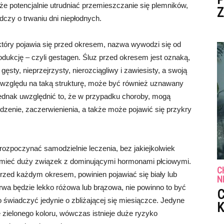
oże potencjalnie utrudniać przemieszczanie się plemników,
Z
czy o trwaniu dni niepłodnych.
 który pojawia się przed okresem, nazwa wywodzi się od
rodukcję – czyli gestagen. Śluz przed okresem jest oznaką,
 gęsty, nieprzejrzysty, nierozciągliwy i zawiesisty, a swoją
 względu na taką strukturę, może być również uznawany
 jednak uwzględnić to, że w przypadku choroby, mogą
dzenie, zaczerwienienia, a także może pojawić się przykry
 rozpoczynać samodzielnie leczenia, bez jakiejkolwiek
że mieć duży związek z dominującymi hormonami płciowymi.
C
przed każdym okresem, powinien pojawiać się biały lub
N
barwa będzie lekko różowa lub brązowa, nie powinno to być
C
wiadczyć jedynie o zbliżającej się miesiączce. Jedyne
K
e zielonego koloru, wówczas istnieje duże ryzyko