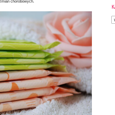
ch zmian chorobowych.
K
Ka