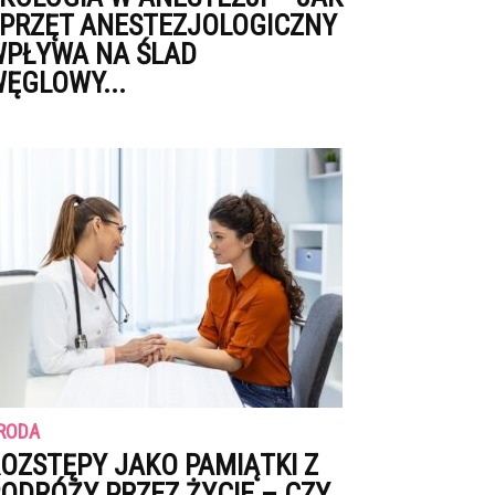
PRZĘT ANESTEZJOLOGICZNY
PŁYWA NA ŚLAD
ĘGLOWY...
RODA
OZSTĘPY JAKO PAMIĄTKI Z
ODRÓŻY PRZEZ ŻYCIE – CZY