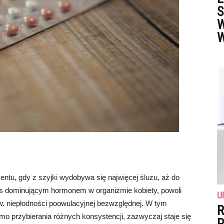
S
W
W
entu, gdy z szyjki wydobywa się najwięcej śluzu, aż do
s dominującym hormonem w organizmie kobiety, powoli
U
zw. niepłodności poowulacyjnej bezwzględnej. W tym
R
mo przybierania różnych konsystencji, zazwyczaj staje się
P