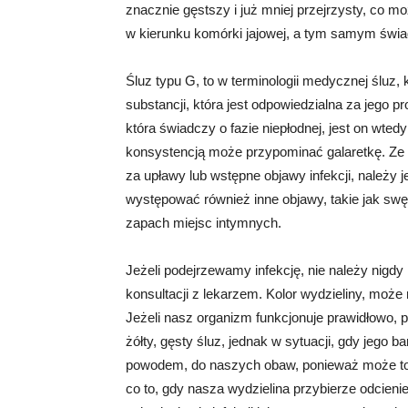
znacznie gęstszy i już mniej przejrzysty, co m
w kierunku komórki jajowej, a tym samym świad
Śluz typu G, to w terminologii medycznej śluz,
substancji, która jest odpowiedzialna za jego p
która świadczy o fazie niepłodnej, jest on wtedy
konsystencją może przypominać galaretkę. Ze
za upławy lub wstępne objawy infekcji, należy
występować również inne objawy, takie jak swę
zapach miejsc intymnych.
Jeżeli podejrzewamy infekcję, nie należy nigdy
konsultacji z lekarzem. Kolor wydzieliny, mo
Jeżeli nasz organizm funkcjonuje prawidłowo, 
żółty, gęsty śluz, jednak w sytuacji, gdy jego 
powodem, do naszych obaw, ponieważ może to ś
co to, gdy nasza wydzielina przybierze odcieni