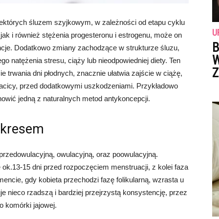
iektórych śluzem szyjkowym, w zależności od etapu cyklu
U
 jak i również stężenia progesteronu i estrogenu, może on
B
encje. Dodatkowo zmiany zachodzące w strukturze śluzu,
W
natężenia stresu, ciąży lub nieodpowiedniej diety. Ten
Z
sie trwania dni płodnych, znacznie ułatwia zajście w ciążę,
acicy, przed dodatkowymi uszkodzeniami. Przykładowo
wić jedną z naturalnych metod antykoncepcji.
 okresem
 przedowulacyjną, owulacyjną, oraz poowulacyjną.
k.13-15 dni przed rozpoczęciem menstruacji, z kolei faza
cie, gdy kobieta przechodzi fazę folikularną, wzrasta u
uje nieco rzadszą i bardziej przejrzystą konsystencję, przez
o komórki jajowej.