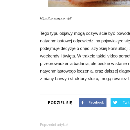
https://pixabay.com/pl/
Tego typu objawy mogą oczywiście być powode
natychmiastowej odpowiedzi na pojawiające si
podejmuje decyzje o chęci szybkiej konsultacj
weekendy i święta. W trakcie takiej video porad
przeprowadzenia badania, ale będzie w stanie n
natychmiastowego leczenia, oraz dalszej diagn
zmiany barwy i struktury śluzu, mogą równie
PODZIEL SIĘ
Facebook
Twit
Poprzedni artykuł