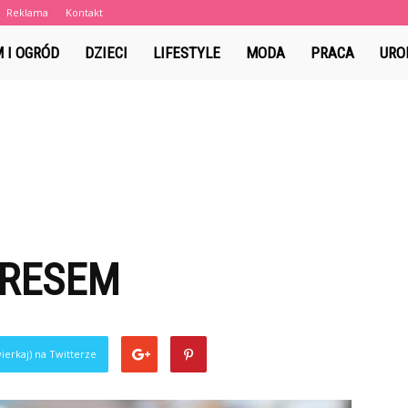
Reklama
Kontakt
a.pl
 I OGRÓD
DZIECI
LIFESTYLE
MODA
PRACA
URO
KRESEM
ierkaj) na Twitterze