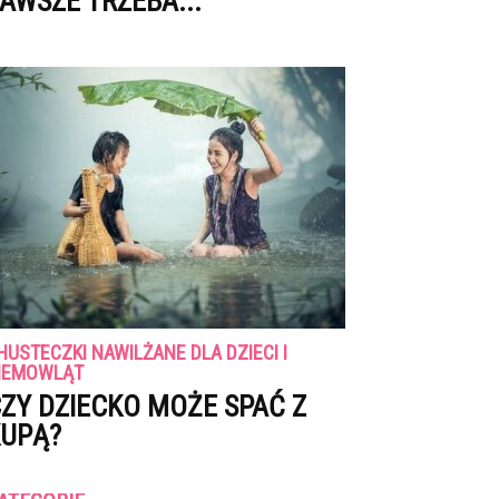
AWSZE TRZEBA...
HUSTECZKI NAWILŻANE DLA DZIECI I
IEMOWLĄT
ZY DZIECKO MOŻE SPAĆ Z
UPĄ?