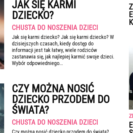
JAK SIĘ KARMI
Z
DZIECKO?
E
K
CHUSTA DO NOSZENIA DZIECI
Jak się karmi dziecko? Jak się karmi dziecko? W
dzisiejszych czasach, kiedy dostęp do
informacji jest tak łatwy, wiele rodziców
zastanawia się, jak najlepiej karmić swoje dzieci.
Wybór odpowiedniego...
CZY MOŻNA NOSIĆ
DZIECKO PRZODEM DO
ŚWIATA?
Z
CHUSTA DO NOSZENIA DZIECI
E
S
Czy można nosić dziecko przodem do świata?