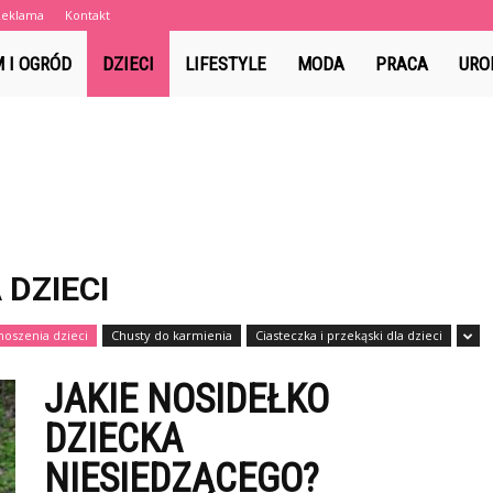
Reklama
Kontakt
a.pl
 I OGRÓD
DZIECI
LIFESTYLE
MODA
PRACA
URO
 DZIECI
noszenia dzieci
Chusty do karmienia
Ciasteczka i przekąski dla dzieci
JAKIE NOSIDEŁKO
DZIECKA
NIESIEDZĄCEGO?