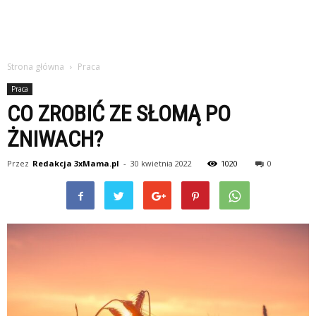
Strona główna
Praca
Praca
CO ZROBIĆ ZE SŁOMĄ PO
ŻNIWACH?
Przez
Redakcja 3xMama.pl
-
30 kwietnia 2022
1020
0