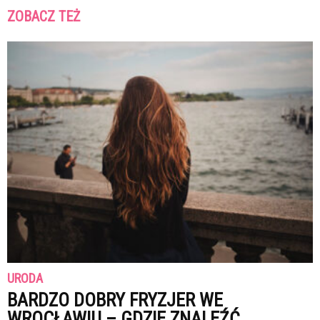
ZOBACZ TEŻ
URODA
BARDZO DOBRY FRYZJER WE
WROCŁAWIU – GDZIE ZNALEŹĆ