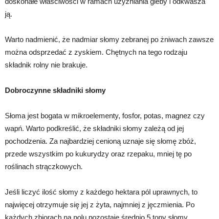
doskonałe właściwości w ramach użyźniania gleby i odkwasza
ją.
Warto nadmienić, że nadmiar słomy zebranej po żniwach zawsze
można odsprzedać z zyskiem. Chętnych na tego rodzaju
składnik rolny nie brakuje.
Dobroczynne składniki słomy
Słoma jest bogata w mikroelementy, fosfor, potas, magnez czy
wapń. Warto podkreślić, że składniki słomy zależą od jej
pochodzenia. Za najbardziej cenioną uznaje się słomę zbóż,
przede wszystkim po kukurydzy oraz rzepaku, mniej tę po
roślinach strączkowych.
Jeśli liczyć ilość słomy z każdego hektara pól uprawnych, to
najwięcej otrzymuje się jej z żyta, najmniej z jęczmienia. Po
każdych zbiorach na polu pozostaje średnio 5 tony słomy.