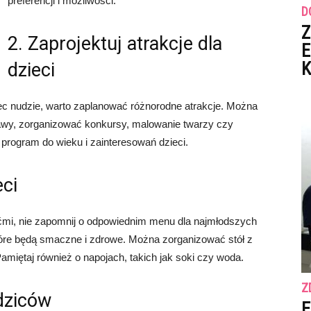
preferencji i możliwości.
D
Z
2. Zaprojektuj atrakcje dla
E
K
dzieci
c nudzie, warto zaplanować różnorodne atrakcje. Można
bawy, zorganizować konkursy, malowanie twarzy czy
 program do wieku i zainteresowań dzieci.
eci
iećmi, nie zapomnij o odpowiednim menu dla najmłodszych
tóre będą smaczne i zdrowe. Można zorganizować stół z
amiętaj również o napojach, takich jak soki czy woda.
Z
dziców
E