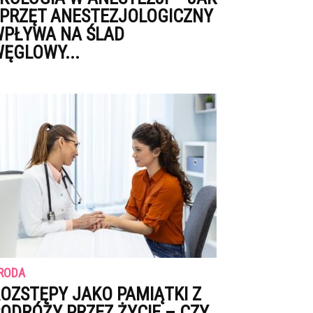
PRZĘT ANESTEZJOLOGICZNY
PŁYWA NA ŚLAD
ĘGLOWY...
RODA
OZSTĘPY JAKO PAMIĄTKI Z
ODRÓŻY PRZEZ ŻYCIE – CZY