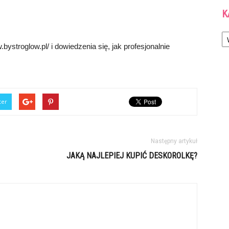
K
Ka
ystroglow.pl/ i dowiedzenia się, jak profesjonalnie
ter
Następny artykuł
JAKĄ NAJLEPIEJ KUPIĆ DESKOROLKĘ?