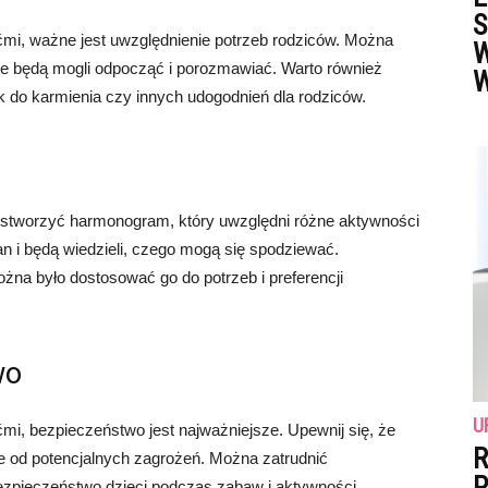
S
ećmi, ważne jest uwzględnienie potrzeb rodziców. Można
W
zie będą mogli odpocząć i porozmawiać. Warto również
W
 do karmienia czy innych udogodnień dla rodziców.
o stworzyć harmonogram, który uwzględni różne aktywności
plan i będą wiedzieli, czego mogą się spodziewać.
na było dostosować go do potrzeb i preferencji
wo
U
ećmi, bezpieczeństwo jest najważniejsze. Upewnij się, że
R
e od potencjalnych zagrożeń. Można zatrudnić
P
zpieczeństwo dzieci podczas zabaw i aktywności.