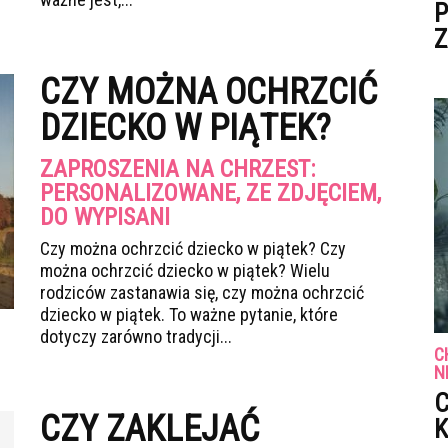
P
Z
CZY MOŻNA OCHRZCIĆ
DZIECKO W PIĄTEK?
ZAPROSZENIA NA CHRZEST:
PERSONALIZOWANE, ZE ZDJĘCIEM,
DO WYPISANI
Czy można ochrzcić dziecko w piątek? Czy
można ochrzcić dziecko w piątek? Wielu
rodziców zastanawia się, czy można ochrzcić
dziecko w piątek. To ważne pytanie, które
dotyczy zarówno tradycji...
C
N
C
CZY ZAKLEJAĆ
K