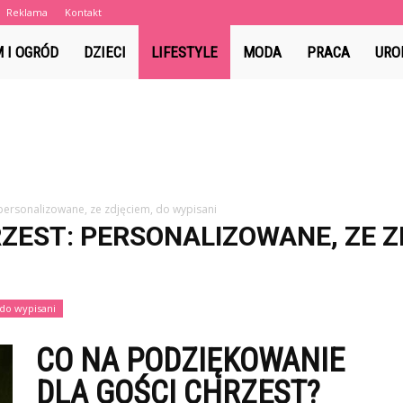
Reklama
Kontakt
a.pl
 I OGRÓD
DZIECI
LIFESTYLE
MODA
PRACA
URO
personalizowane, ze zdjęciem, do wypisani
ZEST: PERSONALIZOWANE, ZE Z
 do wypisani
CO NA PODZIĘKOWANIE
DLA GOŚCI CHRZEST?