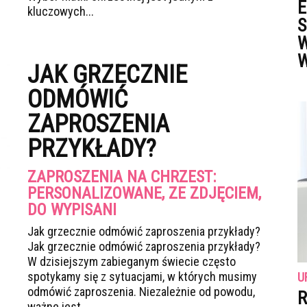
E
kluczowych...
S
W
W
JAK GRZECZNIE
ODMÓWIĆ
ZAPROSZENIA
PRZYKŁADY?
ZAPROSZENIA NA CHRZEST:
PERSONALIZOWANE, ZE ZDJĘCIEM,
DO WYPISANI
Jak grzecznie odmówić zaproszenia przykłady?
Jak grzecznie odmówić zaproszenia przykłady?
W dzisiejszym zabieganym świecie często
spotykamy się z sytuacjami, w których musimy
U
odmówić zaproszenia. Niezależnie od powodu,
R
ważne jest,...