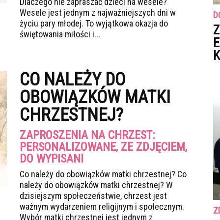
Dlaczego nie zapraszać dzieci na wesele?
Wesele jest jednym z najważniejszych dni w
D
życiu pary młodej. To wyjątkowa okazja do
Z
świętowania miłości i...
E
K
CO NALEŻY DO
OBOWIĄZKÓW MATKI
CHRZESTNEJ?
ZAPROSZENIA NA CHRZEST:
PERSONALIZOWANE, ZE ZDJĘCIEM,
DO WYPISANI
Co należy do obowiązków matki chrzestnej? Co
należy do obowiązków matki chrzestnej? W
dzisiejszym społeczeństwie, chrzest jest
ważnym wydarzeniem religijnym i społecznym.
Z
Wybór matki chrzestnej jest jednym z