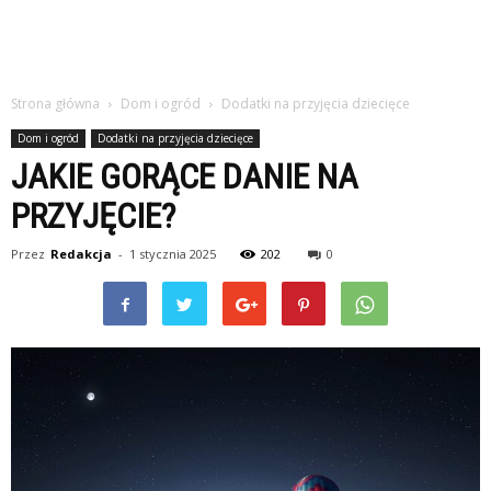
Strona główna
Dom i ogród
Dodatki na przyjęcia dziecięce
Dom i ogród
Dodatki na przyjęcia dziecięce
JAKIE GORĄCE DANIE NA
PRZYJĘCIE?
Przez
Redakcja
-
1 stycznia 2025
202
0