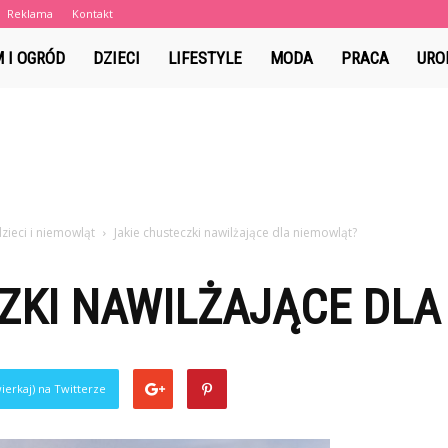
Reklama
Kontakt
a.pl
 I OGRÓD
DZIECI
LIFESTYLE
MODA
PRACA
URO
zieci i niemowląt
Jakie chusteczki nawilżające dla niemowląt?
ZKI NAWILŻAJĄCE DL
ierkaj) na Twitterze