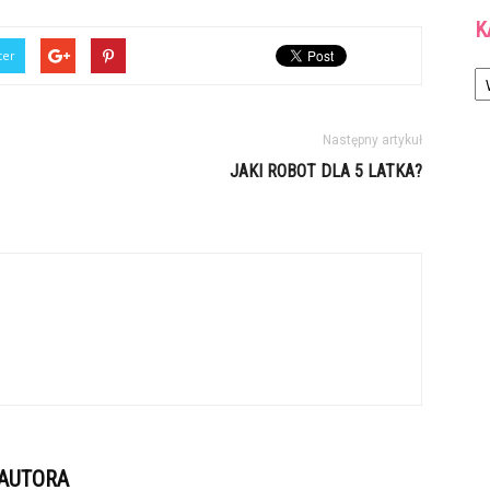
K
ter
Ka
Następny artykuł
JAKI ROBOT DLA 5 LATKA?
 AUTORA