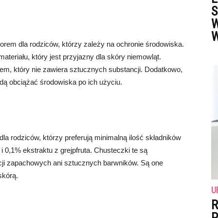
S
W
W
em dla rodziców, którzy zależy na ochronie środowiska.
teriału, który jest przyjazny dla skóry niemowląt.
em, który nie zawiera sztucznych substancji. Dodatkowo,
dą obciążać środowiska po ich użyciu.
 rodziców, którzy preferują minimalną ilość składników
,1% ekstraktu z grejpfruta. Chusteczki te są
ncji zapachowych ani sztucznych barwników. Są one
skórą.
U
R
P