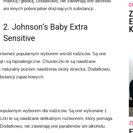
miękką i gładką. Dodatkowo, nie zawierają one alkoholu
D
ani innych potencjalnie drażniących substancji.
Z
E
2. Johnson’s Baby Extra
K
Sensitive
ą również popularnym wyborem wśród rodziców. Są one
t i są hipoalergiczne. Chusteczki te są nawilżane
naturalny poziom nawilżenia skóry dziecka. Dodatkowo,
ubstancji zapachowych.
 popularnym wyborem dla rodziców. Są one wykonane z
teczki te są nawilżane delikatnym roztworem, który pomaga
Z
 Dodatkowo, nie zawierają one parabenów ani alkoholu.
E