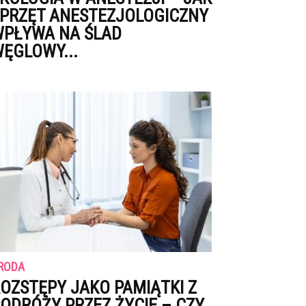
PRZĘT ANESTEZJOLOGICZNY
PŁYWA NA ŚLAD
ĘGLOWY...
RODA
OZSTĘPY JAKO PAMIĄTKI Z
ODRÓŻY PRZEZ ŻYCIE – CZY