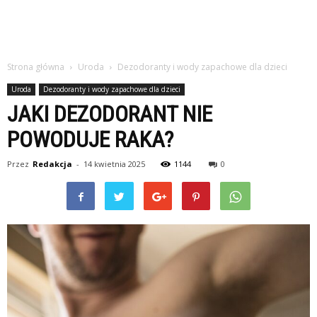
Strona główna
Uroda
Dezodoranty i wody zapachowe dla dzieci
Uroda
Dezodoranty i wody zapachowe dla dzieci
JAKI DEZODORANT NIE
POWODUJE RAKA?
Przez
Redakcja
-
14 kwietnia 2025
1144
0