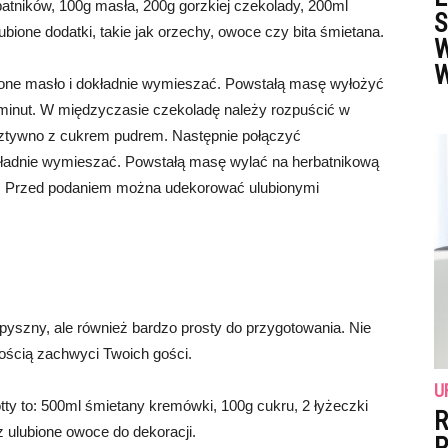
rbatników, 100g masła, 200g gorzkiej czekolady, 200ml
S
ubione dodatki, takie jak orzechy, owoce czy bita śmietana.
W
W
zone masło i dokładnie wymieszać. Powstałą masę wyłożyć
 minut. W międzyczasie czekoladę należy rozpuścić w
sztywno z cukrem pudrem. Następnie połączyć
kładnie wymieszać. Powstałą masę wylać na herbatnikową
ny. Przed podaniem można udekorować ulubionymi
ko pyszny, ale również bardzo prosty do przygotowania. Nie
ością zachwyci Twoich gości.
U
tty to: 500ml śmietany kremówki, 100g cukru, 2 łyżeczki
R
z ulubione owoce do dekoracji.
P