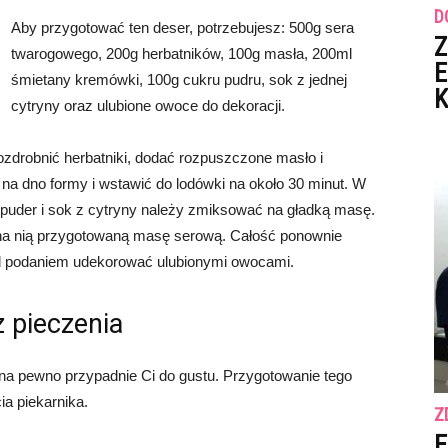
D
Aby przygotować ten deser, potrzebujesz: 500g sera
Z
twarogowego, 200g herbatników, 100g masła, 200ml
E
śmietany kremówki, 100g cukru pudru, sok z jednej
K
cytryny oraz ulubione owoce do dekoracji.
ozdrobnić herbatniki, dodać rozpuszczone masło i
a dno formy i wstawić do lodówki na około 30 minut. W
 puder i sok z cytryny należy zmiksować na gładką masę.
 na nią przygotowaną masę serową. Całość ponownie
ed podaniem udekorować ulubionymi owocami.
 pieczenia
to na pewno przypadnie Ci do gustu. Przygotowanie tego
ia piekarnika.
Z
E