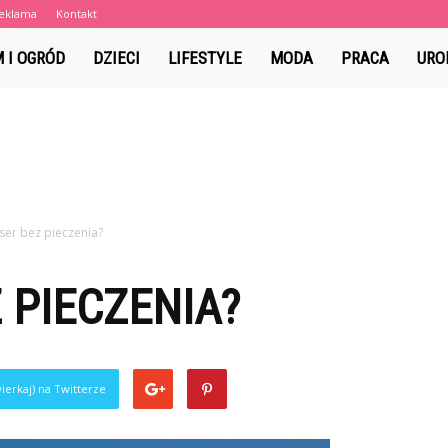
eklama
Kontakt
a.pl
 I OGRÓD
DZIECI
LIFESTYLE
MODA
PRACA
URO
eser bez pieczenia?
 PIECZENIA?
ierkaj) na Twitterze