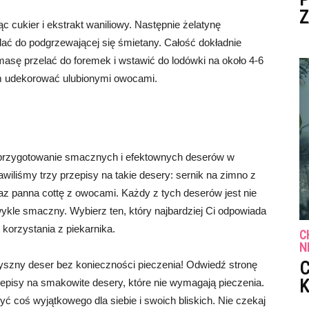
Z
cukier i ekstrakt waniliowy. Następnie żelatynę
dodać do podgrzewającej się śmietany. Całość dokładnie
asę przelać do foremek i wstawić do lodówki na około 4-6
em udekorować ulubionymi owocami.
 przygotowanie smacznych i efektownych deserów w
awiliśmy trzy przepisy na takie desery: sernik na zimno z
z panna cottę z owocami. Każdy z tych deserów jest nie
wykle smaczny. Wybierz ten, który najbardziej Ci odpowiada
korzystania z piekarnika.
C
N
C
yszny deser bez konieczności pieczenia! Odwiedź stronę
K
rzepisy na smakowite desery, które nie wymagają pieczenia.
yć coś wyjątkowego dla siebie i swoich bliskich. Nie czekaj