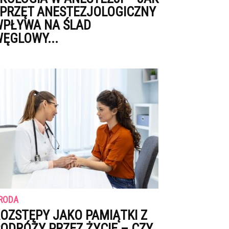
PRZĘT ANESTEZJOLOGICZNY
PŁYWA NA ŚLAD
ĘGLOWY...
RODA
OZSTĘPY JAKO PAMIĄTKI Z
ODRÓŻY PRZEZ ŻYCIE – CZY