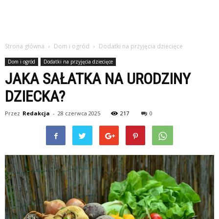
Strona główna
Dom i ogród
Dodatki na przyjęcia dziecięce
Dom i ogród
Dodatki na przyjęcia dziecięce
JAKA SAŁATKA NA URODZINY
DZIECKA?
Przez
Redakcja
-
28 czerwca 2025
217
0