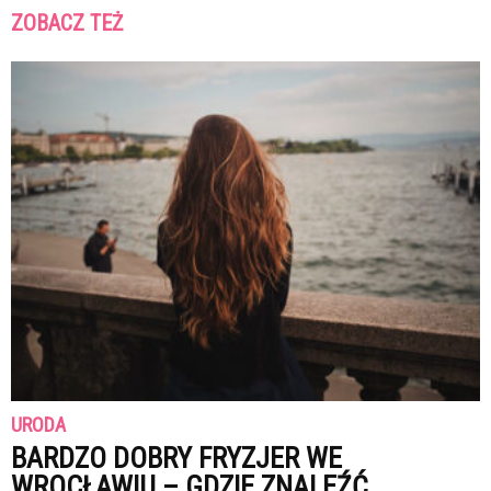
ZOBACZ TEŻ
URODA
BARDZO DOBRY FRYZJER WE
WROCŁAWIU – GDZIE ZNALEŹĆ