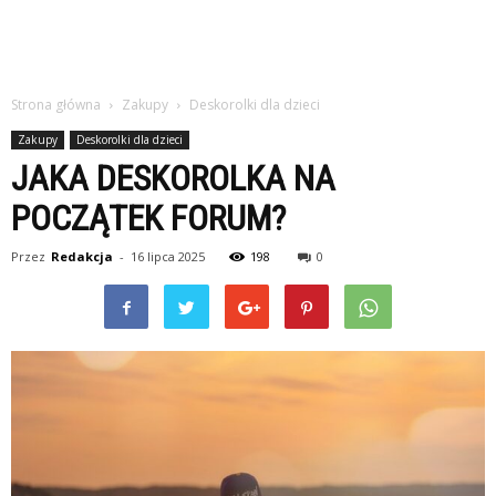
Strona główna
Zakupy
Deskorolki dla dzieci
Zakupy
Deskorolki dla dzieci
JAKA DESKOROLKA NA
POCZĄTEK FORUM?
Przez
Redakcja
-
16 lipca 2025
198
0