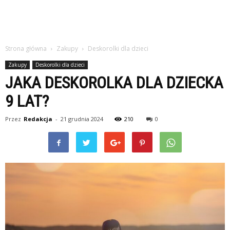
Strona główna
Zakupy
Deskorolki dla dzieci
Zakupy
Deskorolki dla dzieci
JAKA DESKOROLKA DLA DZIECKA
9 LAT?
Przez
Redakcja
-
21 grudnia 2024
210
0