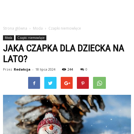
Strona główna
Moda
Czapki niemowlęce
Moda
Czapki niemowlęce
JAKA CZAPKA DLA DZIECKA NA
LATO?
Przez
Redakcja
-
18 lipca 2024
244
0