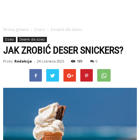
Strona główna
Dzieci
Deserki dla dzieci
Dzieci
Deserki dla dzieci
JAK ZROBIĆ DESER SNICKERS?
Przez
Redakcja
-
24 czerwca 2025
189
0