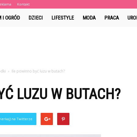
eklama
Kontakt
a.pl
 I OGRÓD
DZIECI
LIFESTYLE
MODA
PRACA
URO
odki
Ile powinno być luzu w butach?
YĆ LUZU W BUTACH?
ierkaj) na Twitterze