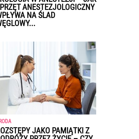
PRZĘT ANESTEZJOLOGICZNY
PŁYWA NA ŚLAD
ĘGLOWY...
RODA
OZSTĘPY JAKO PAMIĄTKI Z
ODRÓŻY PRZEZ ŻYCIE – CZY