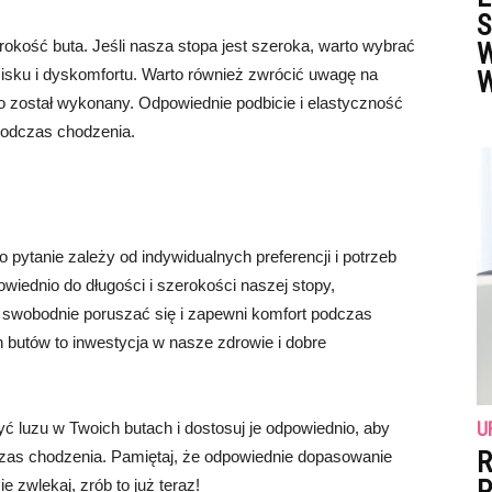
S
okość buta. Jeśli nasza stopa jest szeroka, warto wybrać
W
cisku i dyskomfortu. Warto również zwrócić uwagę na
W
go został wykonany. Odpowiednie podbicie i elastyczność
podczas chodzenia.
 pytanie zależy od indywidualnych preferencji i potrzeb
wiednio do długości i szerokości naszej stopy,
m swobodnie poruszać się i zapewni komfort podczas
 butów to inwestycja w nasze zdrowie i dobre
U
ć luzu w Twoich butach i dostosuj je odpowiednio, aby
R
zas chodzenia. Pamiętaj, że odpowiednie dopasowanie
P
e zwlekaj, zrób to już teraz!