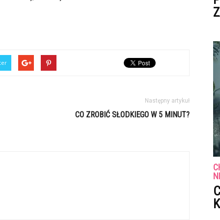
Z
ter
Następny artykuł
CO ZROBIĆ SŁODKIEGO W 5 MINUT?
C
N
C
K