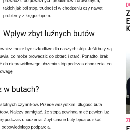
prowadzić do poważnych problemów zdrowotnych,
D
takich jak ból stóp, trudności w chodzeniu czy nawet
Z
problemy z kręgosłupem.
E
K
Wpływ zbyt luźnych butów
również może być szkodliwe dla naszych stóp. Jeśli buty są
uwia, co może prowadzić do obtarć i otarć. Ponadto, brak
 do nieprawidłowego ułożenia stóp podczas chodzenia, co
nowagę.
z w butach?
 istotnych czynników. Przede wszystkim, długość buta
topy. Należy pamiętać, że stopa powinna mieć pewien luz
ę podczas chodzenia. Zbyt ciasne buty będą uciskać
Z
ć odpowiedniego podparcia.
E