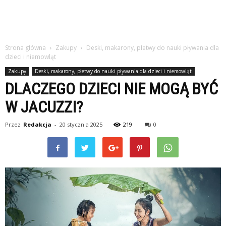
Strona główna
Zakupy
Deski, makarony, płetwy do nauki pływania dla
dzieci i niemowląt
Zakupy
Deski, makarony, płetwy do nauki pływania dla dzieci i niemowląt
DLACZEGO DZIECI NIE MOGĄ BYĆ
W JACUZZI?
Przez
Redakcja
-
20 stycznia 2025
219
0