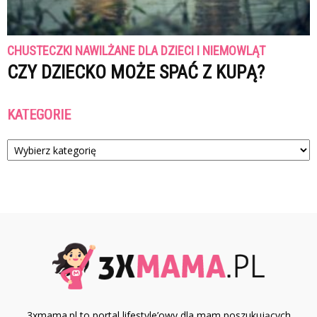
CHUSTECZKI NAWILŻANE DLA DZIECI I NIEMOWLĄT
CZY DZIECKO MOŻE SPAĆ Z KUPĄ?
KATEGORIE
Kategorie
3xmama.pl to portal lifestyle’owy dla mam poszukujących