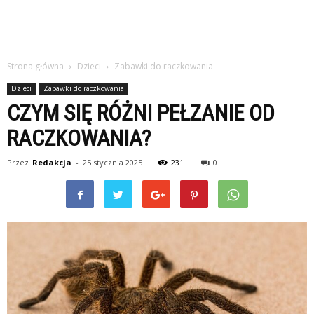
Strona główna
Dzieci
Zabawki do raczkowania
Dzieci
Zabawki do raczkowania
CZYM SIĘ RÓŻNI PEŁZANIE OD
RACZKOWANIA?
Przez
Redakcja
-
25 stycznia 2025
231
0