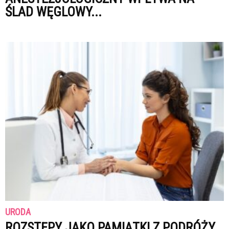
ŚLAD WĘGLOWY...
URODA
ROZSTĘPY JAKO PAMIĄTKI Z PODRÓŻY