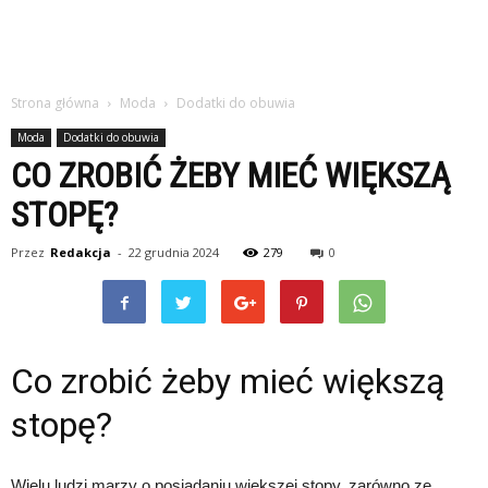
Strona główna
Moda
Dodatki do obuwia
Moda
Dodatki do obuwia
CO ZROBIĆ ŻEBY MIEĆ WIĘKSZĄ
STOPĘ?
Przez
Redakcja
-
22 grudnia 2024
279
0
Co zrobić żeby mieć większą
stopę?
Wielu ludzi marzy o posiadaniu większej stopy, zarówno ze