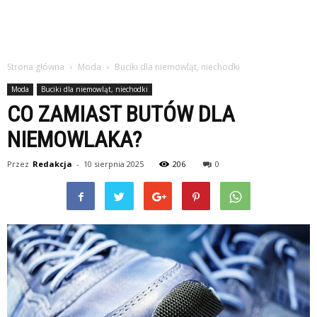
Strona główna
Moda
Buciki dla niemowląt, niechodki
Moda
Buciki dla niemowląt, niechodki
CO ZAMIAST BUTÓW DLA
NIEMOWLAKA?
Przez
Redakcja
-
10 sierpnia 2025
206
0