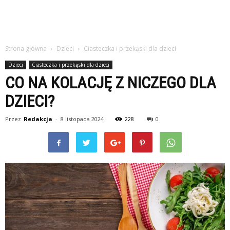
Strona główna
Dzieci
Ciasteczka i przekąski dla dzieci
Dzieci
Ciasteczka i przekąski dla dzieci
CO NA KOLACJĘ Z NICZEGO DLA
DZIECI?
Przez
Redakcja
-
8 listopada 2024
228
0