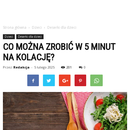
Strona główna
Dzieci
Deserki dla dzieci
Dzieci
Deserki dla dzieci
CO MOŻNA ZROBIĆ W 5 MINUT
NA KOLACJĘ?
Przez
Redakcja
-
5 lutego 2025
201
0