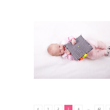
...
1
2
3
4
42