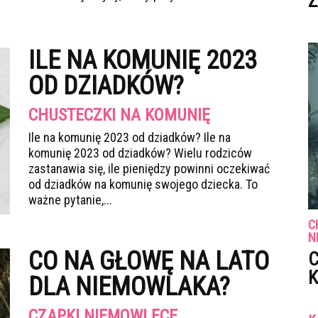
Z
ILE NA KOMUNIĘ 2023
OD DZIADKÓW?
CHUSTECZKI NA KOMUNIĘ
Ile na komunię 2023 od dziadków? Ile na
komunię 2023 od dziadków? Wielu rodziców
zastanawia się, ile pieniędzy powinni oczekiwać
od dziadków na komunię swojego dziecka. To
ważne pytanie,...
C
N
CO NA GŁOWĘ NA LATO
C
K
DLA NIEMOWLAKA?
CZAPKI NIEMOWLĘCE