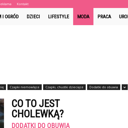
Reklama
Kontakt
a.pl
 I OGRÓD
DZIECI
LIFESTYLE
MODA
PRACA
URO
nię
Czapki niemowlęce
Czapki, chustki dziecięce
Dodatki do obuwia
CO TO JEST
CHOLEWKĄ?
DODATKI DO OBUWIA