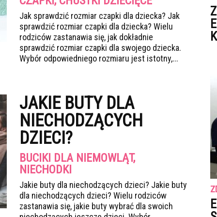
CZAPKI, CHUSTKI DZIECIĘCE
Z
Jak sprawdzić rozmiar czapki dla dziecka? Jak
E
sprawdzić rozmiar czapki dla dziecka? Wielu
K
rodziców zastanawia się, jak dokładnie
sprawdzić rozmiar czapki dla swojego dziecka.
Wybór odpowiedniego rozmiaru jest istotny,...
JAKIE BUTY DLA
NIECHODZĄCYCH
DZIECI?
BUCIKI DLA NIEMOWLĄT,
NIECHODKI
Jakie buty dla niechodzących dzieci? Jakie buty
Z
dla niechodzących dzieci? Wielu rodziców
E
zastanawia się, jakie buty wybrać dla swoich
S
niechodzących jeszcze dzieci. Wybór